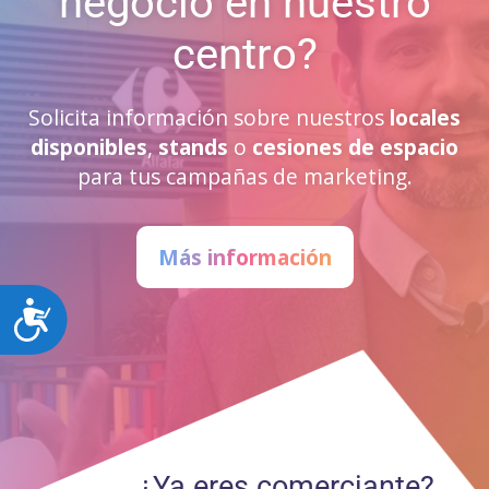
negocio en nuestro
centro?
Solicita información sobre nuestros
locales
disponibles
,
stands
o
cesiones de espacio
para tus campañas de marketing.
Más información
Accesibilidad
¿Ya eres comerciante?