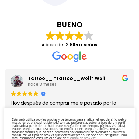
BUENO
A base de
12.885 reseñas
Tattoo__ “Tattoo__Wolf” Wolf
hace 3 meses
Hoy después de comprar me e pasado por la
Cafetería a tomar algo y el trato por parte de
Lucia a sido increíble , así da gusto sin duda
Esta web utiliza cookies propias y de terceros para analizar el uso del sitio web y
volveremos
mostrarte publicidad relacionada con tus preferencias sobre la base de un perfil
elaborado a partir de tus hábitos de navegación (por ejemplo, páginas visitadas).
Puedes Aceptar todas las cookies haciendo click en “Aceptar Cookies”, rechazar
todas las cookies que no sean necesarias haciendo click en “Rechazar Cookies” o
configurar los tipos de cookies que deseas aceptar pulsando en “Configurar”. Para
más información consulte el enlace de "
Política de cookies
".