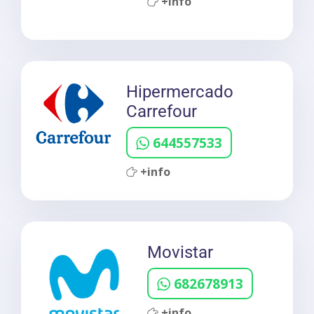
+info
Hipermercado
Carrefour
644557533
+info
Movistar
682678913
+info